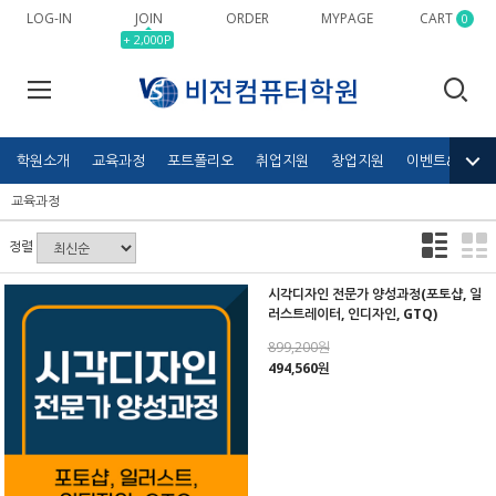
LOG-IN
JOIN
ORDER
MYPAGE
CART
0
+ 2,000P
학원소개
교육과정
포트폴리오
취업지원
창업지원
이벤트&공모전
교육과정
정렬
시각디자인 전문가 양성과정(포토샵, 일
러스트레이터, 인디자인, GTQ)
899,200원
494,560원