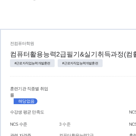
전컴퓨터학원
컴퓨터활용능력2급필기&실기취득과정(컴활
#근로자직업능력개발훈련
#근로자직업능력개발훈련
훈련기관 직종별 취업
률
해당없음
수강생 평균 만족도
NC
NCS 수준
3 수준
NC
관련 자격증
컴퓨터활용능력2급
훈