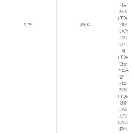
기술
자격
(ITQ)-
이*연
경영학
인터
넷A,정
보기
술자
격
(ITQ)-
한글
엑셀A,
정보
기술
자격
(ITQ)-
한글
파워
포인
트A,컴
퓨터