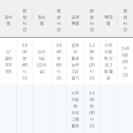
편
편
편
편
강사
성
장소
성
교과
성
NCS
성
명
시
명
시
목명
시
명
시
간
간
간
간
3,6
3,6
컴퓨
1,2
사무
2,40
신*
00
강의
00
터
00
자동
0분
철[0
분
3실
분
활용
분
화 프
(40
202
(60
(강의
(60
능력
(20
로그
시
03]
시
실)
시
2급
시
램 활
간)
간)
간)
필기
간)
용
사무
2,4
자동
00
화
분
프로
(40
그램
시
활용
간)