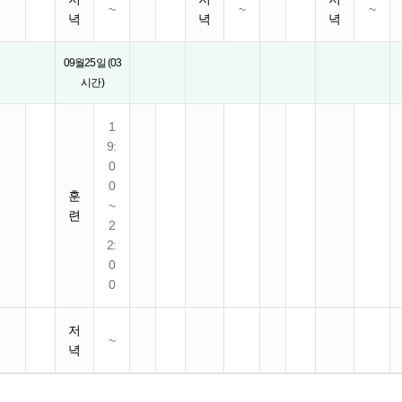
~
~
~
녁
녁
녁
09월25일 (03
시간)
1
9:
0
0
훈
~
련
2
2:
0
0
저
~
녁