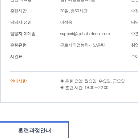
훈련시간
20일, 총60시간
수강
담당자 성명
이성욱
담
담당자 이메일
support@globalsellerfsc.com
주
훈련유형
근로자직업능력개발훈련
취
시간표
주
안내사항
◈ 훈련 요일: 월요일, 수요일, 금요일
◈ 훈련 시간: 19:00 ~ 22:00
훈련과정안내