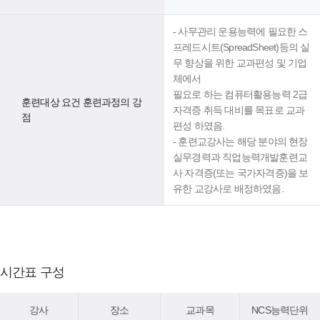
- 사무관리 운용능력에 필요한 스
프레드시트(SpreadSheet)등의 실
무 향상을 위한 교과편성 및 기업
체에서
필요로 하는 컴퓨터활용능력 2급
훈련대상 요건 훈련과정의 강
자격증 취득 대비를 목표로 교과
점
편성 하였음.
- 훈련교강사는 해당 분야의 현장
실무경력과 직업능력개발훈련교
사 자격증(또는 국가자격증)을 보
유한 교강사로 배정하였음.
시간표 구성
강사
장소
교과목
NCS능력단위