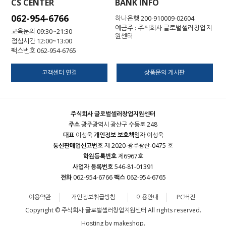
CS CENTER
BANK INFO
062-954-6766
하나은행 200-910009-02604
예금주 : 주식회사 글로벌셀러창업지
교육문의 09:30~21:30
원센터
점심시간 12:00~13:00
팩스번호 062-954-6765
고객센터 연결
상품문의 게시판
주식회사 글로벌셀러창업지원센터
주소
광주광역시 광산구 수등로 248
대표
이성욱
개인정보 보호책임자
이성욱
통신판매업신고번호
제 2020-광주광산-0475 호
학원등록번호
제6967호
사업자 등록번호
546-81-01391
전화
062-954-6766
팩스
062-954-6765
이용약관
개인정보취급방침
이용안내
PC버전
Copyright © 주식회사 글로벌셀러창업지원센터 All rights reserved.
Hosting by makeshop.