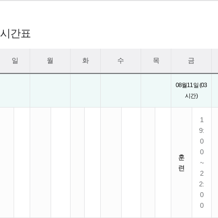
시간표
일
월
화
수
목
금
08월11일 (03
시간)
1
9:
0
0
훈
~
련
2
2:
0
0