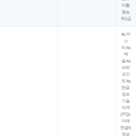
터활
용능
력1급
itq 마
스
타,itq
엑
셀,itq
파워
포인
트,itq
한글,
정보
기술
자격
(ITQ)-
아래
한글A,
정보