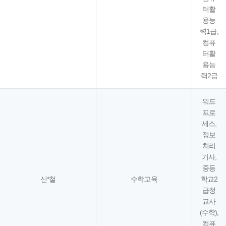
터활
용능
력1급,
컴퓨
터활
용능
력2급
워드
프로
세스,
정보
처리
기사,
중등
신*철
수학교육
학교2
급정
교사
(수학),
컴퓨