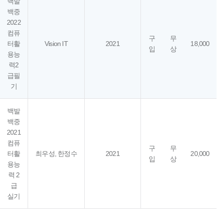
백발
백중
2022
컴퓨
구
무
터활
Vision IT
2021
18,000
입
상
용능
력2
급필
기
백발
백중
2021
컴퓨
구
무
터활
최우성, 한정수
2021
20,000
입
상
용능
력 2
급
실기