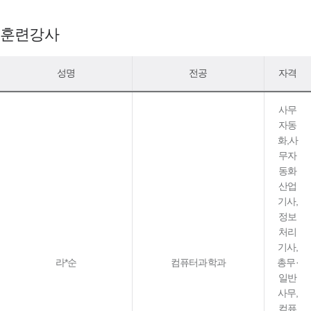
훈련강사
성명
전공
자격
사무
자동
화,사
무자
동화
산업
기사,
정보
처리
기사,
라*순
컴퓨터과학과
총무·
일반
사무,
컴퓨