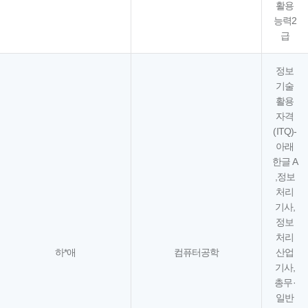
활용
능력2
급
정보
기술
활용
자격
(ITQ)-
아래
한글 A
,정보
처리
기사,
정보
처리
하*애
컴퓨터공학
산업
기사,
총무·
일반