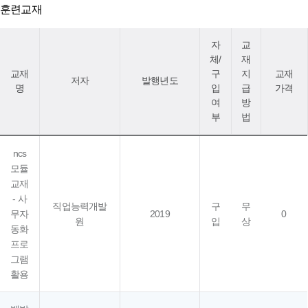
훈련교재
자
교
체/
재
교재
구
지
교재
저자
발행년도
명
입
급
가격
여
방
부
법
ncs
모듈
교재
- 사
직업능력개발
구
무
무자
2019
0
원
입
상
동화
프로
그램
활용