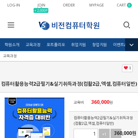
LOG-IN
JOIN
ORDER
MYPAGE
CART
0
+ 2,000P
학원소개
교육과정
포트폴리오
취업지원
창업지원
이벤트&공모전
교육과정
1
컴퓨터활용능력2급필기&실기취득과정(컴활2급,엑셀,컴퓨터일반)
360,000
교육비
원
컴퓨터활용능력2급필기&실기취득과정
(컴활2급,엑셀,컴퓨터일반)
360,000
원
+1
-1