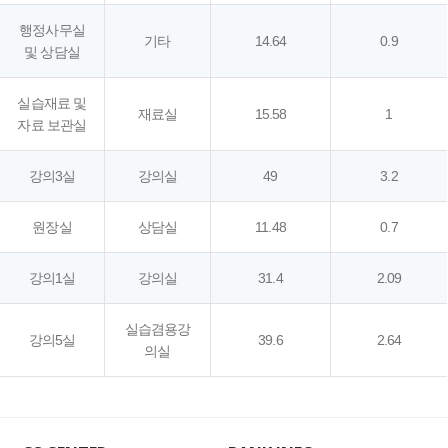
행정사무실
기타
14.64
0.9
및 상담실
실습재료 및
재료실
15.58
1
자료 보관실
강의3실
강의실
49
3.2
원장실
상담실
11.48
0.7
강의1실
강의실
31.4
2.09
실습겸용강
강의5실
39.6
2.64
의실