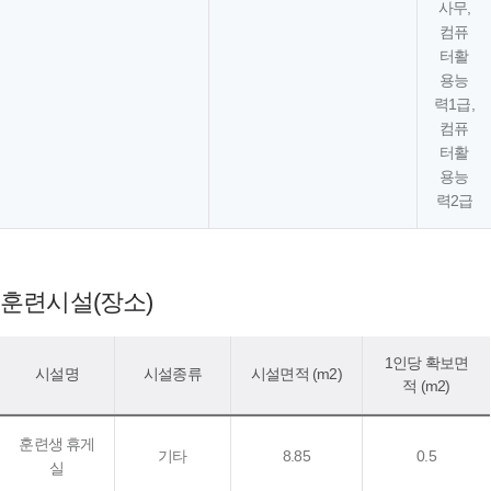
사무,
컴퓨
터활
용능
력1급,
컴퓨
터활
용능
력2급
훈련시설(장소)
1인당 확보면
시설명
시설종류
시설면적 (m2)
적 (m2)
훈련생 휴게
기타
8.85
0.5
실