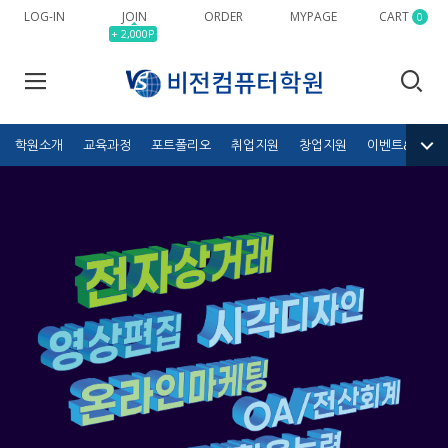
LOG-IN
JOIN
ORDER
MYPAGE
CART
0
+ 2,000P
학원소개
교육과정
포트폴리오
취업지원
창업지원
이벤트&공모전