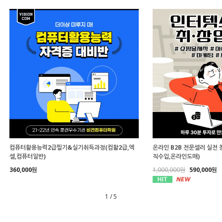
컴퓨터활용능력2급필기&실기취득과정(컴활2급,엑
온라인 B2B 전문셀러 실전 
셀,컴퓨터일반)
직수입,온라인도매)
360,000원
1,000,000원
590,000원
1
/
5