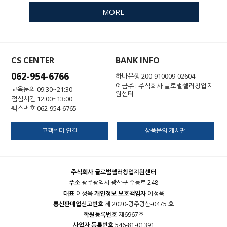
MORE
CS CENTER
BANK INFO
062-954-6766
하나은행 200-910009-02604
예금주 : 주식회사 글로벌셀러창업지
교육문의 09:30~21:30
원센터
점심시간 12:00~13:00
팩스번호 062-954-6765
고객센터 연결
상품문의 게시판
주식회사 글로벌셀러창업지원센터
주소
광주광역시 광산구 수등로 248
대표
이성욱
개인정보 보호책임자
이성욱
통신판매업신고번호
제 2020-광주광산-0475 호
학원등록번호
제6967호
사업자 등록번호
546-81-01391