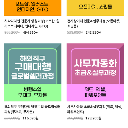
시각디자인 전문가 양성과정(포토샵, 일
전자상거래 입문&실무과정(오픈마켓,
러스트레이터, 인디자인, GTQ)
쇼핑몰)
899,200원
494,560원
538,980원
242,550원
해외직구 구매대행 병행수입 글로벌셀러
사무자동화 초급&실무과정(워드, 엑셀,
과정(무재고, 무자본)
파워포인트)
331,680원
116,090원
396,000원
178,200원