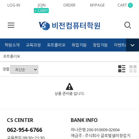
LOG-IN
JOIN
ORDER
MYPAGE
CART
0
+ 2,000P
학원소개
교육과정
포트폴리오
취업지원
창업지원
이벤트&공모전
포트폴리오
정렬
상품 준비중 입니다.
CS CENTER
BANK INFO
062-954-6766
하나은행 200-910009-02604
예금주 : 주식회사 글로벌셀러창업지
교육문의 09:30~21:30