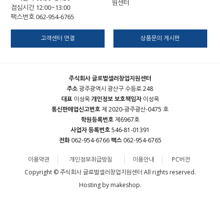
원센터
점심시간 12:00~13:00
팩스번호 062-954-6765
고객센터 연결
상품문의 게시판
주식회사 글로벌셀러창업지원센터
주소
광주광역시 광산구 수등로 248
대표
이성욱
개인정보 보호책임자
이성욱
통신판매업신고번호
제 2020-광주광산-0475 호
학원등록번호
제6967호
사업자 등록번호
546-81-01391
전화
062-954-6766
팩스
062-954-6765
이용약관
개인정보취급방침
이용안내
PC버전
Copyright © 주식회사 글로벌셀러창업지원센터 All rights reserved.
Hosting by makeshop.